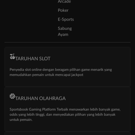
Arcade
Poker
E-Sports
Sabung
Ayam
TARUHAN SLOT
Penyedia slot online dengan beragam pilihan game menarik yang
memudahkan pemain untuk mencapai jackpot
TARUHAN OLAHRAGA
Sportsbook Gaming Platform Terbaik menawarkan lebih banyak game,
odds yang lebih tinggi, dan menyediakan pilihan yang lebih banyak
untuk pemain.