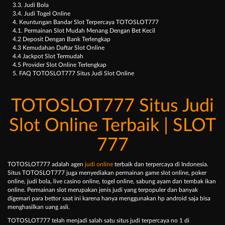
3.3. Judi Bola
3.4. Judi Togel Online
4. Keuntungan Bandar Slot Terpercaya TOTOSLOT777
4.1. Permainan Slot Mudah Menang Dengan Bet Kecil
4.2 Deposit Dengan Bank Terlengkap
4.3 Kemudahan Daftar Slot Online
4.4 Jackpot Slot Termudah
4.5 Provider Slot Online Terlengkap
5. FAQ TOTOSLOT777 Situs Judi Slot Online
TOTOSLOT777 Situs Judi
Slot Online Terbaik | SLOT
777
TOTOSLOT777 adalah agen
judi online
terbaik dan terpercaya di Indonesia.
Situs TOTOSLOT777 juga menyediakan permainan game slot online, poker
online, judi bola, live casino online, togel online, sabung ayam dan tembak ikan
online. Permainan slot merupakan jenis judi yang terpopuler dan banyak
digemari para bettor saat ini karena hanya menggunakan hp android saja bisa
menghasilkan uang asli.
TOTOSLOT777 telah menjadi salah satu situs judi terpercaya no 1 di