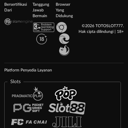
Bersertifikasi
Tanggung
Browser
Dari
Jawab
Yang
Bermain
Didukung
©2026 TOTOSLOT777.
Hak cipta dilindungi | 18+
Platform Penyedia Layanan
Slots