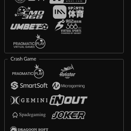
Crash Game