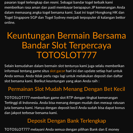
pasaran togel terlengkap dan resmi. Sebagai bandar togel terbaik kami
memberikan rasa aman dan pasti membayar berapapun JP kemenangan Anda
dalam memasang angka togel bersama kami. Saat ini togel Hongkong HK dan
Togel Singapore SGP dan Togel Sydney menjadi terpopuler di kalangan bettor
online.
Keuntungan Bermain Bersama
Bandar Slot Terpercaya
TOTOSLOT777
Selain kemudahan dalam bermain slot tentunya kami juga selalu memberikan
informasi tentang game situs
slot gacor
hari ini dan update setiap hari untuk
Anda semua. Anda tidak perlu ragu lagi untuk melakukan deposit dan daftar
slot bersama kami. Berikut keuntungan yang akan Anda raih :
Permainan Slot Mudah Menang Dengan Bet Kecil
TOTOSLOT777 memberikan game slot RTP dengan tingkat kemenangan
Tertinggi di Indonesia. Anda bisa menang dengan mudah dan meraup ratusan
juta bersama kami. Hanya dengan deposit kecil Anda sudah bisa dapat bonus
dan jakpot terbesar bersama kami.
Deposit Dengan Bank Terlengkap
TOTOSLOT777 melayani Anda semua dengan pilihan Bank dan E money