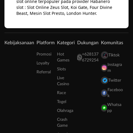
slot online terpopuler pada provider Habanero
slot : Slot Online Zeus Slot, Koi Gate, Four Divine
Beast, Mesin Slot Presto, London Hunter.
Kebijaksanaan
Platform
Kategori
Dukungan
Komunitas
Promosi
Hot
+628137
Tiktok
Games
6729254
Loyalty
Instagra
Slots
m
Referral
Live
Twitter
Casino
Faceboo
Race
k
Togel
Whatsa
Olahraga
pp
Crash
Game