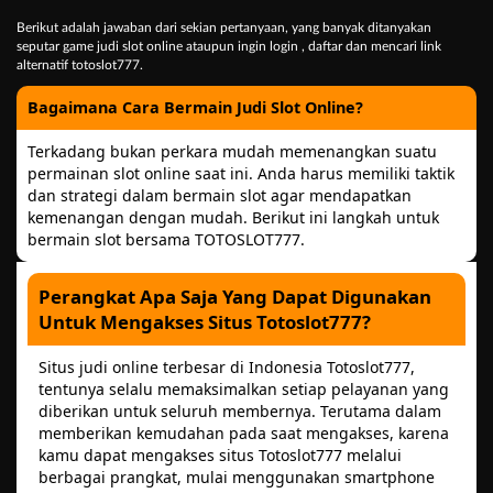
Berikut adalah jawaban dari sekian pertanyaan, yang banyak ditanyakan
seputar game judi slot online ataupun ingin login , daftar dan mencari link
alternatif totoslot777.
Bagaimana Cara Bermain Judi Slot Online?
Terkadang bukan perkara mudah memenangkan suatu
permainan slot online saat ini. Anda harus memiliki taktik
dan strategi dalam bermain slot agar mendapatkan
kemenangan dengan mudah. Berikut ini langkah untuk
bermain slot bersama TOTOSLOT777.
Perangkat Apa Saja Yang Dapat Digunakan
Untuk Mengakses Situs Totoslot777?
Situs judi online terbesar di Indonesia Totoslot777,
tentunya selalu memaksimalkan setiap pelayanan yang
diberikan untuk seluruh membernya. Terutama dalam
memberikan kemudahan pada saat mengakses, karena
kamu dapat mengakses situs Totoslot777 melalui
berbagai prangkat, mulai menggunakan smartphone