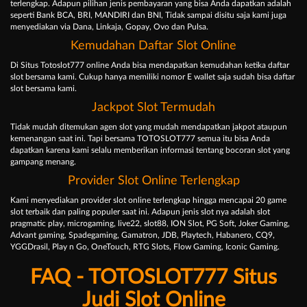
terlengkap. Adapun pilihan jenis pembayaran yang bisa Anda dapatkan adalah
seperti Bank BCA, BRI, MANDIRI dan BNI, Tidak sampai disitu saja kami juga
menyediakan via Dana, Linkaja, Gopay, Ovo dan Pulsa.
Kemudahan Daftar Slot Online
Di Situs Totoslot777 online Anda bisa mendapatkan kemudahan ketika daftar
slot bersama kami. Cukup hanya memiliki nomor E wallet saja sudah bisa daftar
slot bersama kami.
Jackpot Slot Termudah
Tidak mudah ditemukan agen slot yang mudah mendapatkan jakpot ataupun
kemenangan saat ini. Tapi bersama TOTOSLOT777 semua itu bisa Anda
dapatkan karena kami selalu memberikan informasi tentang bocoran slot yang
gampang menang.
Provider Slot Online Terlengkap
Kami menyediakan provider slot online terlengkap hingga mencapai 20 game
slot terbaik dan paling populer saat ini. Adapun jenis slot nya adalah slot
pragmatic play, microgaming, live22, slot88, ION Slot, PG Soft, Joker Gaming,
Advant gaming, Spadegaming, Gamatron, JDB, Playtech, Habanero, CQ9,
YGGDrasil, Play n Go, OneTouch, RTG Slots, Flow Gaming, Iconic Gaming.
FAQ - TOTOSLOT777 Situs
Judi Slot Online