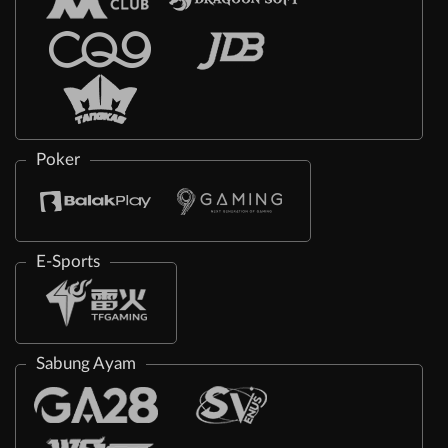
Poker
E-Sports
Sabung Ayam